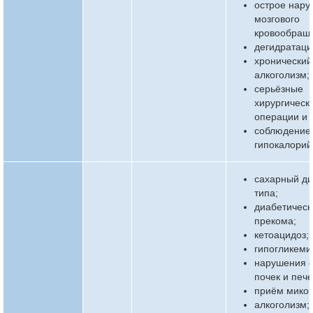
острое нар
мозгового
кровообращ
дегидратаци
хронический
алкоголизм;
серьёзные
хирургическ
операции и 
соблюдение
гипокалорий
сахарный ди
типа;
диабетическ
прекома;
кетоацидоз;
гипогликеми
нарушения 
почек и пече
приём микон
алкоголизм;