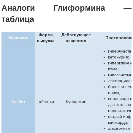
Аналоги Глиформина —
таблица
Форма
Действующее
Название
Противопока
выпуска
вещество
гиперчувств
кетонурия;
гипергликем
кома;
гипогликеми
лактоацидоз
болезни печ
почек;
сердечная и
Адебит
таблетки
буформин
дыхательна
недостаточн
острый инф
миокарда,;
алкоголизм;