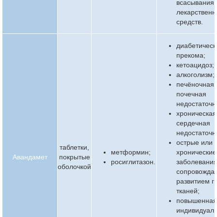
всасывания
лекарствен
средств.
диабетическ
прекома;
кетоацидоз;
алкоголизм;
печёночная 
почечная
недостаточн
хроническая
сердечная
недостаточн
острые или
таблетки,
метформин;
хронические
Авандамет
покрытые
росиглитазон.
заболевания
оболочкой
сопровожда
развитием г
тканей;
повышенна
индивидуал