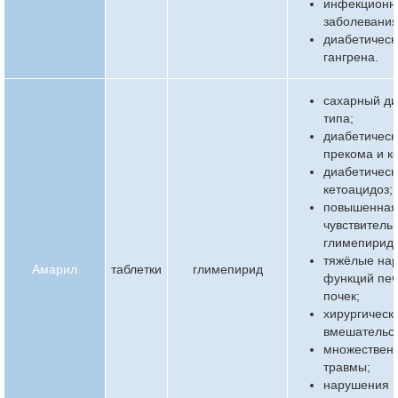
инфекционн
заболевания
диабетическ
гангрена.
сахарный ди
типа;
диабетическ
прекома и к
диабетическ
кетоацидоз;
повышенна
чувствительн
глимепириду
тяжёлые на
Амарил
таблетки
глимепирид
функций печ
почек;
хирургическ
вмешательст
множествен
травмы;
нарушения