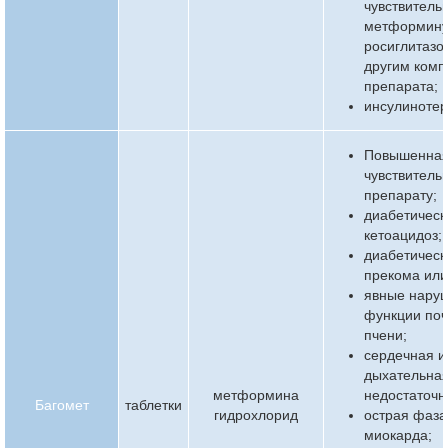
чувствительн
метформину
росиглитазо
другим ком
препарата;
инсулинотер
Повышенна
чувствительн
препарату;
диабетическ
кетоацидоз;
диабетическ
прекома или
явные нару
функции поч
пчени;
сердечная и
дыхательна
метформина
недостаточн
Багомет
таблетки
гидрохлорид
острая фаза
миокарда;