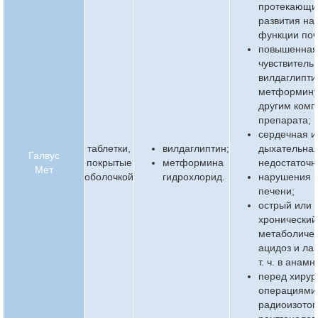
протекающи
развития н
функции поч
повышенна
чувствительн
вилдаглипти
метформину
другим ком
препарата;
сердечная и
таблетки,
вилдаглиптин;
дыхательна
Галвус
покрытые
метформина
недостаточн
Мет
оболочкой
гидрохлорид.
нарушения 
печени;
острый или
хронический
метаболиче
ацидоз и лак
т. ч. в анамн
перед хирур
операциями
радиоизото