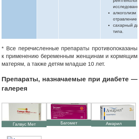
рентгенолог
исследован
алкоголизм 
отравление 
сахарный ди
типа.
* Все перечисленные препараты противопоказаны
к применению беременным женщинам и кормящим
матерям, а также детям младше 10 лет.
Препараты, назначаемые при диабете —
галерея
Багомет
Амарил
Галвус Мет