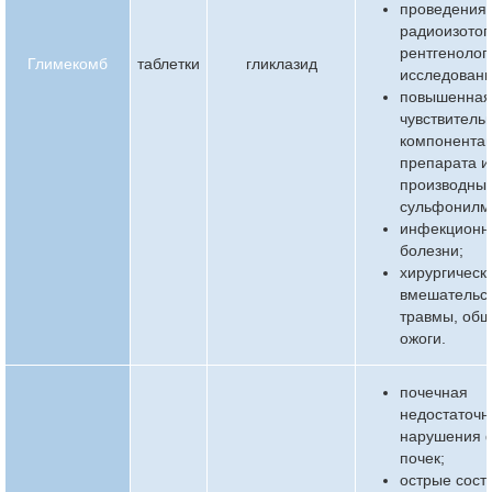
проведения
радиоизото
рентгенолог
Глимекомб
таблетки
гликлазид
исследовани
повышенна
чувствительн
компонента
препарата и
производны
сульфонилм
инфекционн
болезни;
хирургическ
вмешательст
травмы, об
ожоги.
почечная
недостаточн
нарушения 
почек;
острые сост